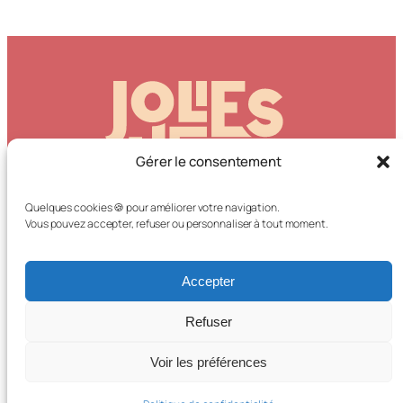
Gérer le consentement
Quelques cookies 🍪 pour améliorer votre navigation.
Vous pouvez accepter, refuser ou personnaliser à tout moment.
Nous contacter
Accepter
Instagram
Facebook
TikTok
Refuser
© Jolies Lueurs –
Mentions légales
–
Politique de
Voir les préférences
confidentialité
–
Site internet par Les Oiseaux rares