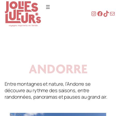
Instagra
Faceb
TikT
Co
Aller
au
contenu
ANDORRE
Entre montagnes et nature, l’Andorre se
découvre au rythme des saisons, entre
randonnées, panoramas et pauses au grand air.