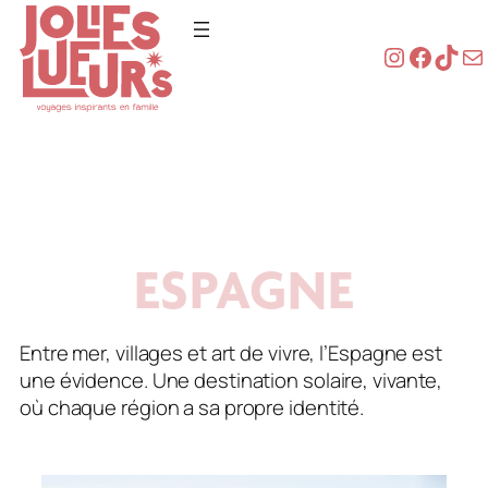
Instagra
Faceb
TikT
Co
Aller
au
contenu
ESPAGNE
Entre mer, villages et art de vivre, l’Espagne est
une évidence. Une destination solaire, vivante,
où chaque région a sa propre identité.