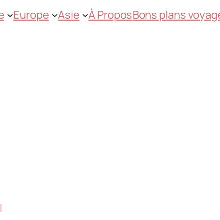
e
Europe
Asie
À Propos
Bons plans voyag
E